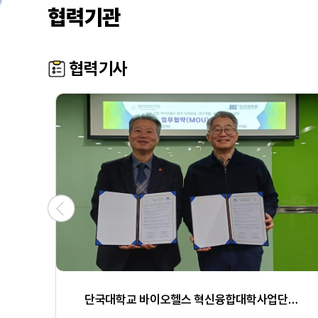
협력기관
협력기사
기사원문
“경쟁보다 아름다운 협력과 소통의 장” 휠체어 e스포츠 챌린지 성료
단국대학교 바이오헬스 혁신융합대학사업단–제주한의약연구원, 바이오헬스 인재양성 위한 업무협약 체결