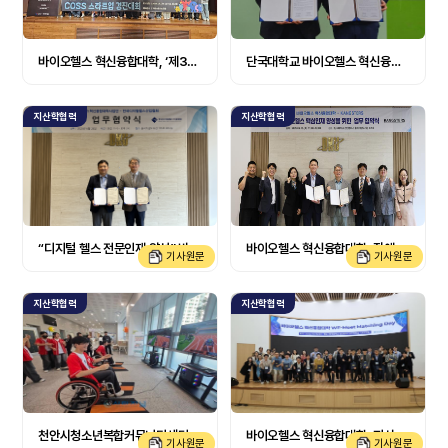
바이오헬스 혁신융합대학, ‘제3회 Let’s Go! COSS 스타트업 경진대회’ 성료
단국대학교 바이오헬스 혁신융합대학사업단–제주한의약연구원, 바이오헬스 인재양성 위한 업무협약 체결
지산학협력
지산학협력
“디지털 헬스 전문인재 양성” 바이오헬스 혁신융합대학, 한국디지털헬스산업협회와 업무협약 체결
바이오헬스 혁신융합대학, 장애인 디지털 헬스케어 전문기업 캥스터즈와 업무협약 맺어
기사원문
기사원문
지산학협력
지산학협력
천안시청소년복합커뮤니티센터, 미래 헬스케어 기술 체험전 열려
바이오헬스 혁신융합대학, 지산학·포용·전통 잇는 3일간의 교육혁신 행사 펼쳐
기사원문
기사원문