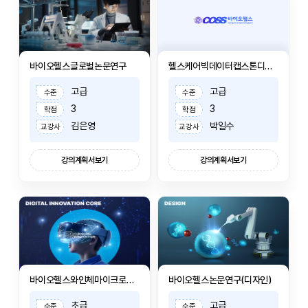
바이오헬스글로벌논문연구
헬스케어빅데이터캡스톤디자인
고급
고급
수준
수준
3
3
학점
학점
김은영
박일수
교강사
교강사
강의계획서보기
강의계획서보기
바이오헬스와인체마이크로바이옴
바이오헬스논문연구(디자인)
초급
고급
수준
수준