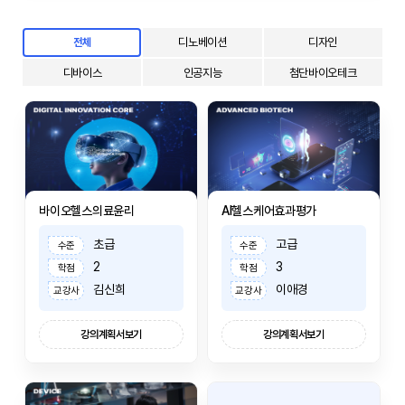
디노베이션
디자인
전체
디바이스
인공지능
첨단바이오테크
바이오헬스의료윤리
AI헬스케어효과평가
초급
고급
수준
수준
2
3
학점
학점
김신희
이애경
교강사
교강사
강의계획서보기
강의계획서보기