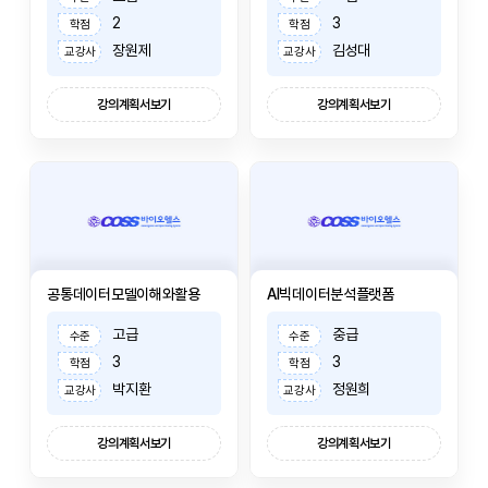
2
3
학점
학점
장원제
김성대
교강사
교강사
강의계획서보기
강의계획서보기
공통데이터모델이해와활용
AI빅데이터분석플랫폼
고급
중급
수준
수준
3
3
학점
학점
박지환
정원희
교강사
교강사
강의계획서보기
강의계획서보기