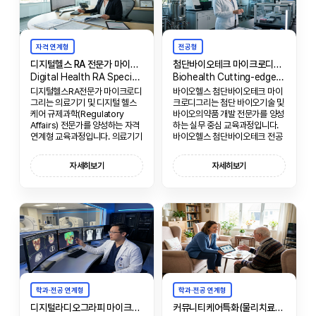
자격 연계형
전공형
디지털헬스 RA 전문가 마이크로디그리
첨단바이오테크 마이크로디그리
Digital Health RA Specialist Micro-Degree
Biohealth Cutting-edge Biotech Micro-Degree
디지털헬스RA전문가 마이크로디
바이오헬스 첨단바이오테크 마이
그리는 의료기기 및 디지털 헬스
크로디그리는 첨단 바이오기술 및
케어 규제과학(Regulatory
바이오의약품 개발 전문가를 양성
Affairs) 전문가를 양성하는 자격
하는 실무 중심 교육과정입니다.
연계형 교육과정입니다. 의료기기
바이오헬스 첨단바이오테크 전공
인허가, GMP, 품질관리, 규제과
의 핵심 역량을 기반으로, 바이오
학 전반에 대한 전문 지식을 습득
의약품 개발, 생산, 품질관리에 필
자세히보기
자세히보기
하여 RA 전문가로서의 실무 역량
요한 실무 능력을 함양합니다.
을 함양합니다.
학과·전공 연계형
학과·전공 연계형
디지털라디오그라피 마이크로디그리
커뮤니티케어특화(물리치료학과) 마이크로디그리