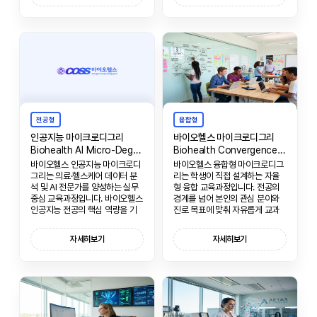
양합니다.
술을 함양합니다.
전공형
융합형
인공지능 마이크로디그리
바이오헬스 마이크로디그리
Biohealth AI Micro-Degree
Biohealth Convergence Micro-Degree
바이오헬스 인공지능 마이크로디
바이오헬스 융합형 마이크로디그
그리는 의료·헬스케어 데이터 분
리는 학생이 직접 설계하는 자율
석 및 AI 전문가를 양성하는 실무
형 융합 교육과정입니다. 전공의
중심 교육과정입니다. 바이오헬스
경계를 넘어 본인의 관심 분야와
인공지능 전공의 핵심 역량을 기
진로 목표에 맞춰 자유롭게 교과
반으로, 의료 빅데이터 분석, 머신
목을 선택하고 조합할 수 있으며,
러닝, 의료 AI 개발에 필요한 실무
이를 통해 독창적인 융합 역량을
자세히보기
자세히보기
능력을 함양합니다.
개발할 수 있습니다.