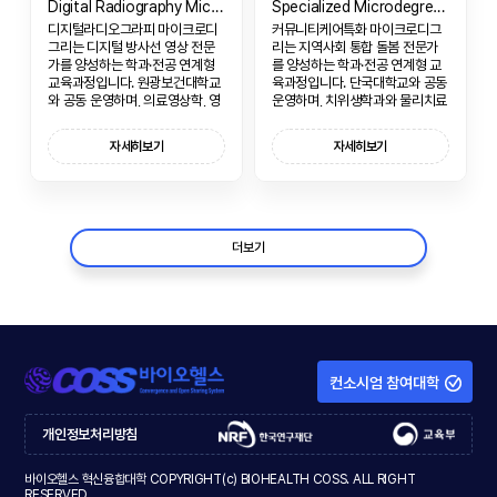
Digital Radiography Micro-Degree
Specialized Microdegree in Community Care
디지털라디오그라피 마이크로디
커뮤니티케어특화 마이크로디그
그리는 디지털 방사선 영상 전문
리는 지역사회 통합 돌봄 전문가
가를 양성하는 학과·전공 연계형
를 양성하는 학과·전공 연계형 교
교육과정입니다. 원광보건대학교
육과정입니다. 단국대학교와 공동
와 공동 운영하며, 의료영상학, 영
운영하며, 치위생학과와 물리치료
상데이터 처리, 3차원 영상 처리
학과 학생을 대상으로 노인 및 장
를 융합하여 차세대 방사선사로서
애인 대상 커뮤니티케어 실무 역
자세히보기
자세히보기
의 실무 역량을 함양합니다.
량을 함양합니다.
더보기
컨소시엄 참여대학
개인정보처리방침
바이오헬스 혁신융합대학 COPYRIGHT(c) BIOHEALTH COSS. ALL RIGHT
RESERVED.