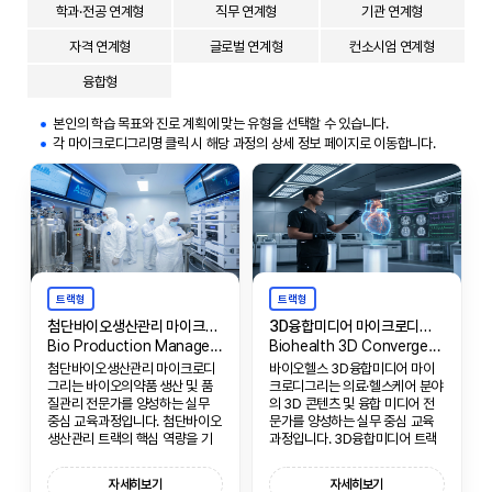
학과·전공 연계형
직무 연계형
기관 연계형
자격 연계형
글로벌 연계형
컨소시엄 연계형
융합형
본인의 학습 목표와 진로 계획에 맞는 유형을 선택할 수 있습니다.
각 마이크로디그리명 클릭 시 해당 과정의 상세 정보 페이지로 이동합니다.
트랙형
트랙형
첨단바이오생산관리 마이크로디그리
3D융합미디어 마이크로디그리
Bio Production Management & Clinical Micro-Degree
Biohealth 3D Convergence Media Micro-Degree
첨단바이오생산관리 마이크로디
바이오헬스 3D융합미디어 마이
그리는 바이오의약품 생산 및 품
크로디그리는 의료·헬스케어 분야
질관리 전문가를 양성하는 실무
의 3D 콘텐츠 및 융합 미디어 전
중심 교육과정입니다. 첨단바이오
문가를 양성하는 실무 중심 교육
생산관리 트랙의 핵심 역량을 기
과정입니다. 3D융합미디어 트랙
반으로, 바이오의약품의 생산 공
의 핵심 역량을 기반으로, 의료
정, GMP 관리, 품질보증, 임상시
3D 모델링, 애니메이션, 인터랙티
자세히보기
자세히보기
험 관리에 필요한 전문 기술을 함
브 콘텐츠 제작에 필요한 전문 기