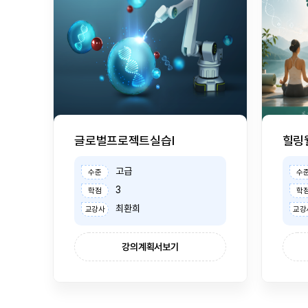
글로벌프로젝트실습I
힐링
고급
수준
수
3
학점
학
최환희
교강사
교강
강의계획서보기