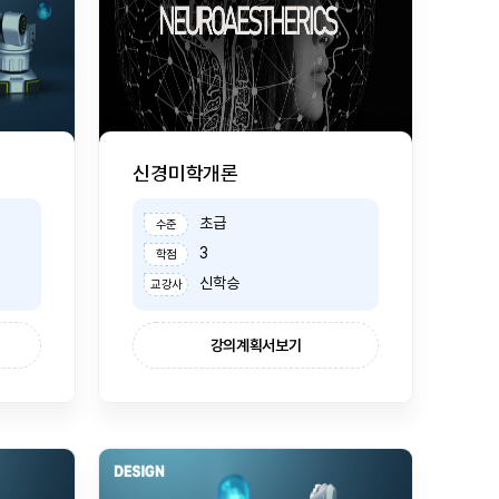
신경미학개론
초급
수준
3
학점
신학승
교강사
강의계획서보기