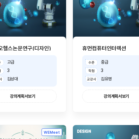
오헬스논문연구(디자인)
휴먼컴퓨터인터렉션
고급
중급
준
수준
3
3
점
학점
김성대
김유영
사
교강사
강의계획서보기
강의계획서보기
WEMeet