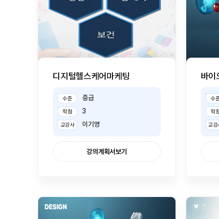
디지털헬스케어마케팅
바이
중급
수준
수
3
학점
학
이기영
교강사
교강
강의계획서보기