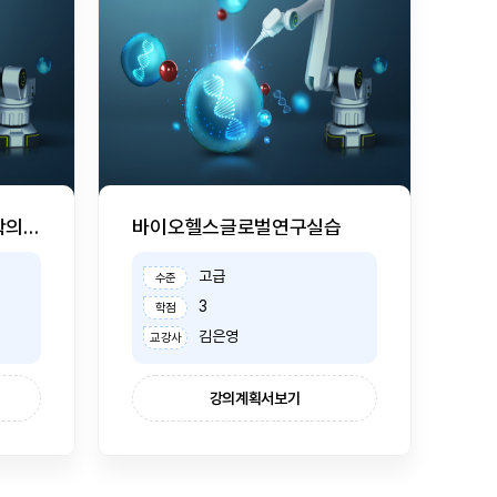
바이오아트를통한생명과학의이해
바이오헬스글로벌연구실습
고급
수준
3
학점
김은영
교강사
강의계획서보기