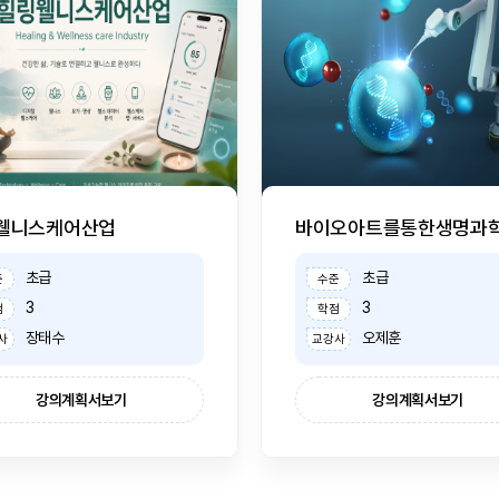
웰니스케어산업
초급
초급
준
수준
3
3
점
학점
장태수
오제훈
사
교강사
강의계획서보기
강의계획서보기