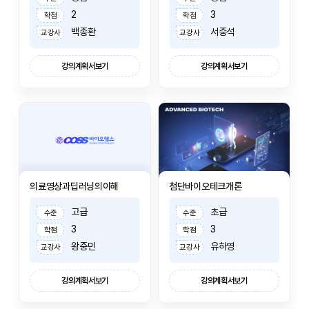
2
3
학점
학점
백종환
서중석
교강사
교강사
강의계획서보기
강의계획서보기
의료영상과딥러닝의이해
첨단바이오테크개론
고급
초급
수준
수준
3
3
학점
학점
왕중민
유하영
교강사
교강사
강의계획서보기
강의계획서보기