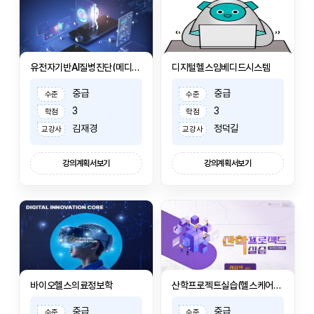
유전자기반AI질병진단(메디컬지노믹스)
디지털헬스임베디드시스템
중급
중급
수준
수준
3
3
학점
학점
김재경
정덕길
교강사
교강사
강의계획서보기
강의계획서보기
바이오헬스의료정보학
산학프로젝트실습(헬스케어소프트웨어)II
중급
중급
수준
수준