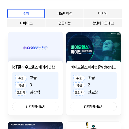
디노베이션
디자인
전체
디바이스
인공지능
첨단바이오테크
IoT클라우드헬스케어리빙랩
바이오헬스파이썬(Python)프로그래밍
고급
초급
수준
수준
3
2
학점
학점
김삼택
안요찬
교강사
교강사
강의계획서보기
강의계획서보기