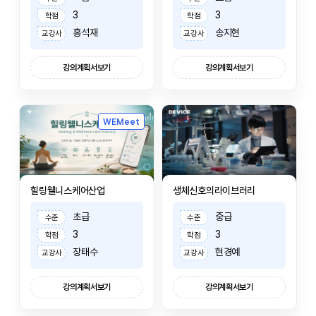
3
3
학점
학점
홍석재
송지현
교강사
교강사
강의계획서보기
강의계획서보기
WEMeet
힐링웰니스케어산업
생체신호의라이브러리
초급
중급
수준
수준
3
3
학점
학점
장태수
현경예
교강사
교강사
강의계획서보기
강의계획서보기