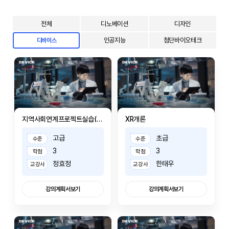
전체
디노베이션
디자인
인공지능
첨단바이오테크
디바이스
지역사회연계프로젝트실습(디바이스)I
XR개론
고급
초급
수준
수준
3
3
학점
학점
정효정
한태우
교강사
교강사
강의계획서보기
강의계획서보기