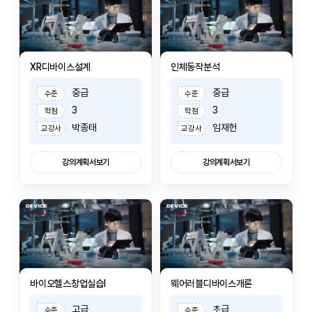
XR디바이스설계
인체동작분석
중급
중급
수준
수준
3
3
학점
학점
박종태
임재헌
교강사
교강사
강의계획서보기
강의계획서보기
바이오헬스창업실습I
웨어러블디바이스개론
고급
초급
수준
수준