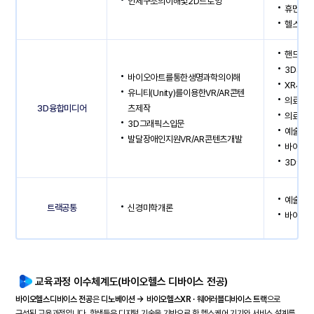
인체구조의이해및2D드로잉
휴먼컴
헬스케
핸드메이
3D그래
바이오아트를통한생명과학의이해
XR사용
유니티(Unity)를이용한VR/AR콘텐
의료영
3D융합미디어
츠제작
의료영상
3D그래픽스입문
예술과
발달장애인지원VR/AR콘텐츠개발
바이오헬
3D물리
예술과
트랙공통
신경미학개론
바이오헬
교육과정 이수체계도(바이오헬스 디바이스 전공)
바이오헬스디바이스 전공
은
디노베이션 → 바이오헬스XR · 웨어러블디바이스 트랙
으로
구성된 교육과정입니다. 학생들은 디지털 기술을 기반으로 한 헬스케어 기기와 서비스 설계를