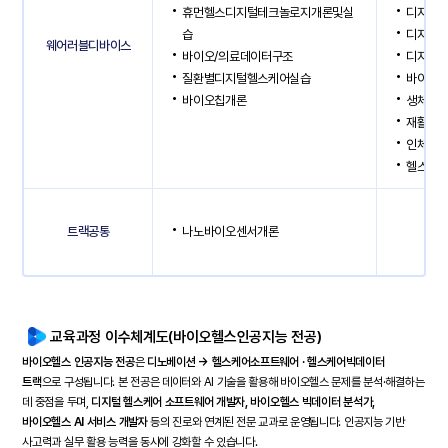
휴먼헬스디지털테크놀로지개론및실
디지털
습
디지털
웨어러블디바이스
바이오/의료데이터구조
디지털
질환별디지털헬스케어실습
바이오
바이오칩개론
생체신
재활로
인체동
헬스케어
트랙공통
나노바이오센서개론
교육과정 이수체계도(바이오헬스인공지능 전공)
바이오헬스 인공지능 전공
은
디노베이션 → 헬스케어소프트웨어 · 헬스케어빅데이터
트랙
으로 구성됩니다. 본 전공은 데이터와 AI 기술을 활용해 바이오헬스 문제를 분석·해결하는
데 중점을 두며,
디지털 헬스케어 소프트웨어 개발자, 바이오헬스 빅데이터 분석가,
바이오헬스 AI 서비스 개발자
등의 진로와 연계된 전문 교과로 운영됩니다. 인공지능 기반
사고력과 실무 활용 능력을 동시에 강화할 수 있습니다.