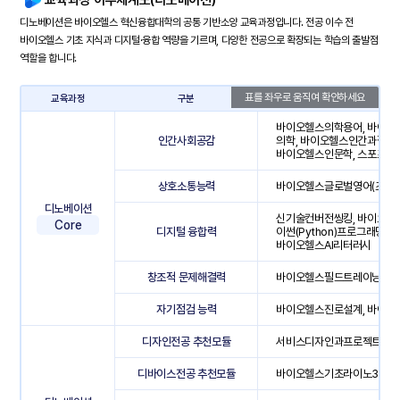
디노베이션은 바이오헬스 혁신융합대학의 공통 기반소양 교육과정입니다. 전공 이수 전
바이오헬스 기초 지식과 디지털·융합 역량을 기르며, 다양한 전공으로 확장되는 학습의 출발점
역할을 합니다.
교육과정
구분
바이오헬스의학용어, 바이오
인간사회공감
의학, 바이오헬스인간과질병,
바이오헬스인문학, 스포츠와
상호소통능력
바이오헬스글로벌영어(초급)
디노베이션
신기술컨버전씽킹, 바이오헬스
Core
디지털 융합력
이썬(Python)프로그래밍,
바이오헬스AI리터러시
창조적 문제해결력
바이오헬스필드트레이닝, 바
자기점검 능력
바이오헬스진로설계, 바이
디자인전공 추천모듈
서비스디자인과프로젝트관
디바이스전공 추천모듈
바이오헬스기초라이노3D