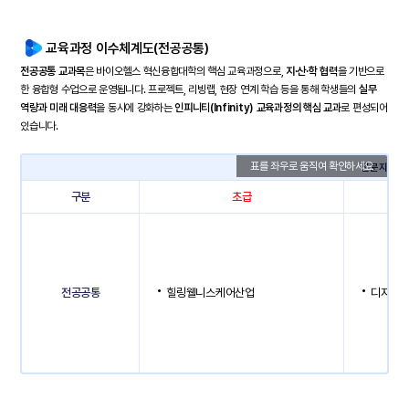
교육과정 이수체계도(전공공통)
전공공통 교과목
은 바이오헬스 혁신융합대학의 핵심 교육과정으로,
지·산·학 협력
을 기반으로
한 융합형 수업으로 운영됩니다. 프로젝트, 리빙랩, 현장 연계 학습 등을 통해 학생들의
실무
역량과 미래 대응력
을 동시에 강화하는
인피니티(Infinity) 교육과정의 핵심 교과
로 편성되어
있습니다.
전문지식과
구분
초급
전공공통
힐링웰니스케어산업
디지털