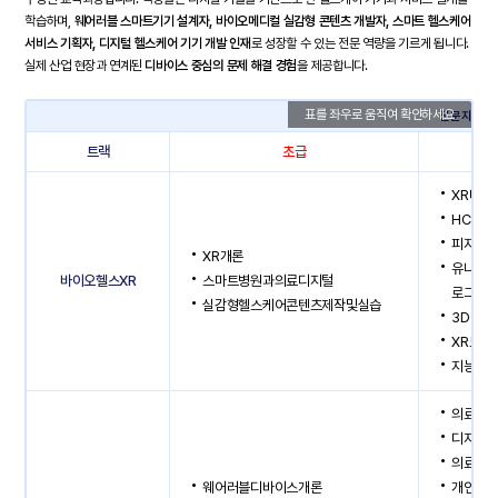
학습하며,
웨어러블 스마트기기 설계자, 바이오메디컬 실감형 콘텐츠 개발자, 스마트 헬스케어
서비스 기획자, 디지털 헬스케어 기기 개발 인재
로 성장할 수 있는 전문 역량을 기르게 됩니다.
실제 산업 현장과 연계된
디바이스 중심의 문제 해결 경험
을 제공합니다.
전문지식과
트랙
초급
XR디바
HCI프
피지컬
XR개론
유니티(
바이오헬스XR
스마트병원과의료디지털
로그래
실감형헬스케어콘텐츠제작및실습
3D인터
XR모바
지능형
의료바
디지털
의료바이
웨어러블디바이스개론
개인맞