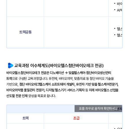
바이오/
AI빅데
헬스케
트랙공통
헬스케
교육과정 이수체계도(바이오헬스첨단바이오테크 전공)
바이오헬스첨단바이오테크 전공은 디노베이션 → 맞춤헬스케어·첨단바이오생산관리
트랙
으로 구성된 교육과정입니다. 유전체, 바이오의약, 맞춤의료 등 첨단 바이오 기술을
기반으로,
첨단 바이오테크헬스케어 소프트웨어 개발자, 유전자 기반 맞춤 헬스케어전문가,
바이오의약품 품질관리 전문가, 디지털 헬스기기 서비스 기획자
등
미래 바이오헬스 산업을
선도할 전문 인재
양성을 목표로 합니다.
전문지식과
트랙
초급