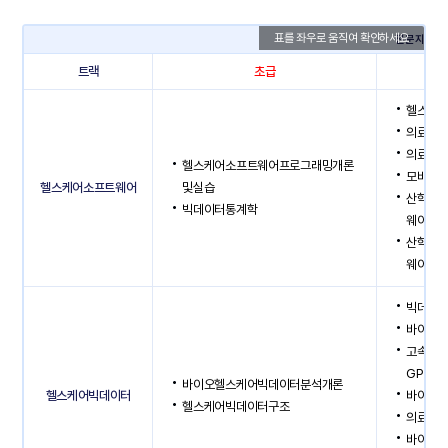
전문지식과
트랙
초급
헬스케
의료IT
의료보
헬스케어소프트웨어프로그래밍개론
모바일
헬스케어소프트웨어
및실습
산학프로
빅데이터통계학
웨어)I
산학프로
웨어)Ⅱ
빅데이
바이오
고속의
GPU프
바이오헬스케어빅데이터분석개론
헬스케어빅데이터
바이오
헬스케어빅데이터구조
의료데
바이오