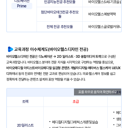
디노베이션
인공지능전공 추천모듈
바이오헬스SAS기초실습, 
Prime
첨단바이오테크전공 추천모
바이오헬스예방역학
듈
전체 전공 추천모듈
바이오헬스글로벌커뮤니케이션
교육과정 이수체계도(바이오헬스디자인 전공)
바이오헬스디자인 전공
은
디노베이션 → 2D 일러스트 · 3D 융합미디어 트랙
으로 구성된
교육과정입니다. 바이오헬스 분야의 전문 지식을 시각적으로 구현하는 역량을 중심으로,
바이오메디컬 아티스트바이오메디컬 실감형 콘텐츠 개발자디지털·메타버스 헬스케어 UI/UX
디자이너
등의 진로와 연계된 전문 교과로 편성되어 있습니다. 의료·헬스케어 정보를 쉽고
정확하게 전달하는 콘텐츠 설계와 표현 역량을 키울 수 있습니다.
전문지식과
트랙
초급
메디컬
생성형A
메디컬디지털그래픽스개론및실습
2D일러스트
그래픽