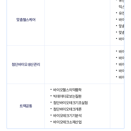
유전자기
믹스)
유전자
맞춤헬스케어
바이오
맞춤약
맞춤헬
바이오
바이오제
바이오식
첨단바이오생산관리
바이오식
바이오
바이오
바이오헬스의약품학
빅데이터로보는질환
첨단바이오테크기초실험
트랙공통
첨단바이오테크개론
바이오테크기기분석
바이오테크소재산업