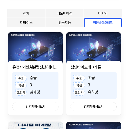
전체
디노베이션
디자인
디바이스
인공지능
첨단바이오테크
유전자기반AI질병진단(메디컬지노믹스)
첨단바이오테크개론
중급
초급
수준
수준
3
3
학점
학점
김재경
유하영
교강사
교강사
강의계획서보기
강의계획서보기