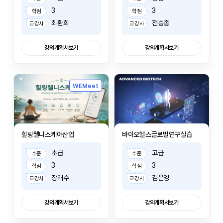
3
3
학점
학점
최환희
전숭종
교강사
교강사
강의계획서보기
강의계획서보기
WEMeet
힐링웰니스케어산업
바이오헬스글로벌연구실습
초급
고급
수준
수준
3
3
학점
학점
장태수
김은영
교강사
교강사
강의계획서보기
강의계획서보기