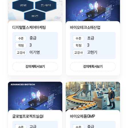
디지털헬스케어마케팅
바이오테크소재산업
중급
초급
수준
수준
3
3
학점
학점
이기영
고현기
교강사
교강사
강의계획서보기
강의계획서보기
글로벌프로젝트실습I
바이오제품GMP
고급
중급
수준
수준