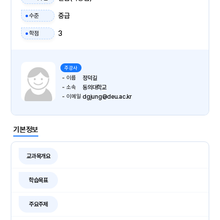
중급
수준
3
학점
주강사
이름
정덕길
소속
동의대학교
이메일
dgjung@deu.ac.kr
기본정보
교과목개요
학습목표
주요주제