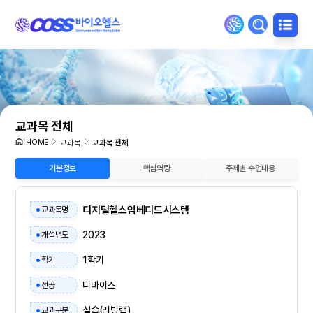
교과목 전체
HOME
교과목
교과목 전체
기본정보
핵심역량
주제별 수업내용
디지털헬스임베디드시스템
교과목명
2023
개설년도
1학기
학기
디바이스
전공
실습(리빙랩)
교과구분