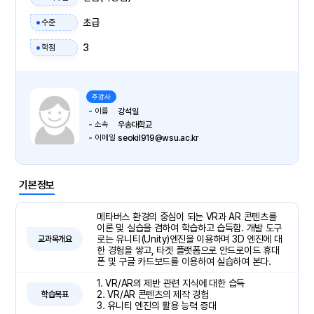
초급
수준
3
학점
주강사
이름
강석일
소속
우송대학교
이메일
seokil919@wsu.ac.kr
기본정보
메타버스 환경의 중심이 되는 VR과 AR 콘텐츠를
이론 및 실습을 겸하여 학습하고 습득함. 개발 도구
로는 유니티(Unity)엔진을 이용하며 3D 엔진에 대
교과목개요
한 경험을 쌓고, 타겟 플랫폼으로 안드로이드 휴대
폰 및 구글 카드보드를 이용하여 실습하여 본다.
1. VR/AR의 제반 관련 지식에 대한 습득
2. VR/AR 콘텐츠의 제작 경험
학습목표
3. 유니티 엔진의 활용 능력 증대