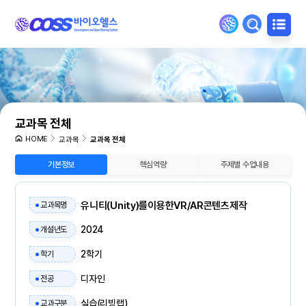
교과목 전체
HOME
교과목
교과목 전체
기본정보
핵심역량
주제별 수업내용
유니티(Unity)를이용한VR/AR콘텐츠제작
교과목명
2024
개설년도
2학기
학기
디자인
전공
실습(리빙랩)
교과구분