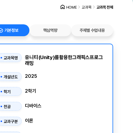
HOME
교과목
교과목 전체
기본정보
핵심역량
주제별 수업내용
유니티(Unity)를활용한그래픽스프로그
교과목명
래밍
2025
개설년도
2학기
학기
디바이스
전공
이론
교과구분