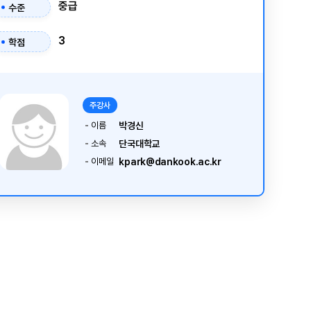
중급
수준
3
학점
주강사
이름
박경신
소속
단국대학교
이메일
kpark@dankook.ac.kr