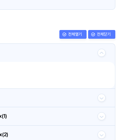
전체열기
전체닫기
(1)
x(2)