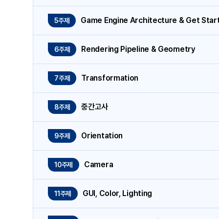
Game Engine Architecture & Get Star
5주제
Rendering Pipeline & Geometry
6주제
Transformation
7주제
중간고사
8주제
Orientation
9주제
Camera
10주제
GUI, Color, Lighting
11주제