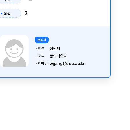
3
학점
주강사
이름
장원제
소속
동의대학교
이메일
wjjang@deu.ac.kr