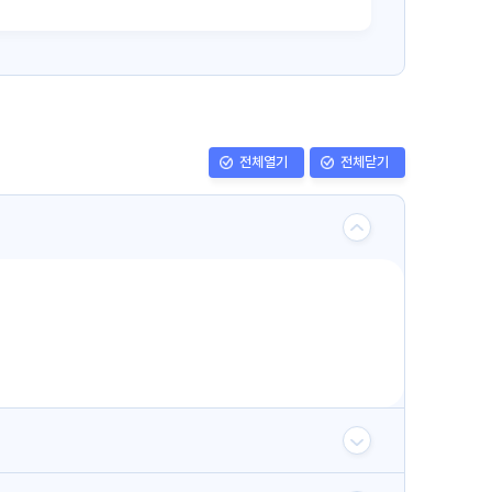
전체열기
전체닫기