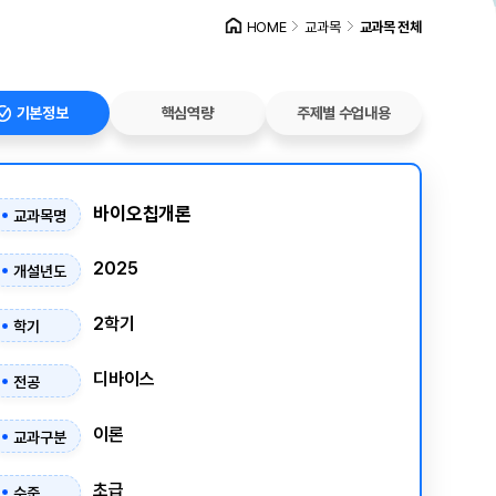
HOME
교과목
교과목 전체
기본정보
핵심역량
주제별 수업내용
바이오칩개론
교과목명
2025
개설년도
2학기
학기
디바이스
전공
이론
교과구분
초급
수준