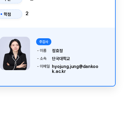
2
학점
주강사
이름
정효정
소속
단국대학교
이메일
hyojung.jung@dankoo
k.ac.kr