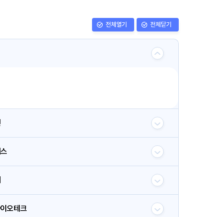
전체열기
전체닫기
인
이스
터
바이오테크