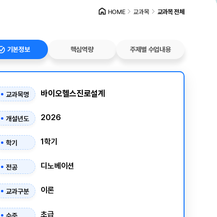
HOME
교과목
교과목 전체
기본정보
핵심역량
주제별 수업내용
바이오헬스진로설계
교과목명
2026
개설년도
1학기
학기
디노베이션
전공
이론
교과구분
초급
수준