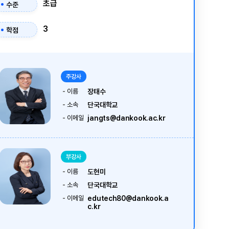
초급
수준
3
학점
주강사
이름
장태수
소속
단국대학교
이메일
jangts@dankook.ac.kr
부강사
이름
도현미
소속
단국대학교
이메일
edutech80@dankook.a
c.kr