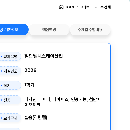
HOME
교과목
교과목 전체
기본정보
핵심역량
주제별 수업내용
힐링웰니스케어산업
교과목명
2026
개설년도
1학기
학기
디자인, 데이터, 디바이스, 인공지능, 첨단바
전공
이오테크
실습(리빙랩)
교과구분