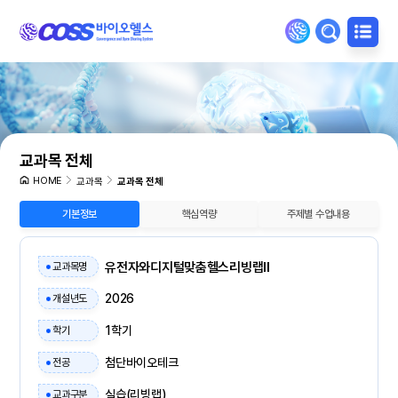
교과목 전체
HOME
교과목
교과목 전체
기본정보
핵심역량
주제별 수업내용
유전자와디지털맞춤헬스리빙랩II
교과목명
2026
개설년도
1학기
학기
첨단바이오테크
전공
실습(리빙랩)
교과구분