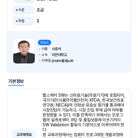
초급
수준
3
학점
주강사
이름
서중석
소속
대전대학교
이메일
jsseo@dju.kr
기본정보
헬스케어 SW는 신의료기술(의료기기)에 포함되어,
국가기관(식품의약품안전처; KFDA, 한국보건의료
연구원; NECA))의 안정성·유효성 평가를 통과해야
시장진입이 가능하고, 시장 진입 후에 급여 여부를
판정받을 수 있다. 이를 만족하기 위해서는 프로그
램의 설계로부터 코딩 및 품질보증에 이르기까지
SW Validation 활동이 기본적으로 이루어져야 한
다.
본 교육과정에서는 컴퓨터 프로그래밍 개발과정에
교과목개요