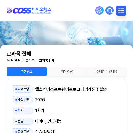
교과목 전체
HOME
교과목
교과목 전체
기본정보
핵심역량
주제별 수업내용
헬스케어소프트웨어프로그래밍개론및실습
교과목명
2026
개설년도
1학기
학기
데이터, 인공지능
전공
실습(리빙랩)
교과구분