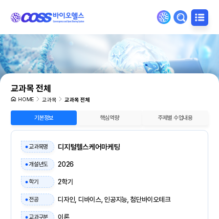
교과목 전체
HOME
교과목
교과목 전체
기본정보
핵심역량
주제별 수업내용
디지털헬스케어마케팅
교과목명
2026
개설년도
2학기
학기
디자인, 디바이스, 인공지능, 첨단바이오테크
전공
이론
교과구분