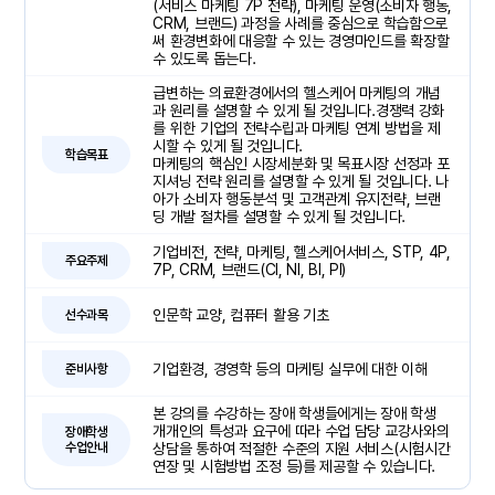
(서비스 마케팅 7P 전략), 마케팅 운영(소비자 행동,
CRM, 브랜드) 과정을 사례를 중심으로 학습함으로
써 환경변화에 대응할 수 있는 경영마인드를 확장할
수 있도록 돕는다.
급변하는 의료환경에서의 헬스케어 마케팅의 개념
과 원리를 설명할 수 있게 될 것입니다.경쟁력 강화
를 위한 기업의 전략수립과 마케팅 연계 방법을 제
시할 수 있게 될 것입니다.
학습목표
마케팅의 핵심인 시장세분화 및 목표시장 선정과 포
지셔닝 전략 원리를 설명할 수 있게 될 것입니다. 나
아가 소비자 행동분석 및 고객관계 유지전략, 브랜
딩 개발 절차를 설명할 수 있게 될 것입니다.
기업비전, 전략, 마케팅, 헬스케어서비스, STP, 4P,
주요주제
7P, CRM, 브랜드(CI, NI, BI, PI)
인문학 교양, 컴퓨터 활용 기초
선수과목
기업환경, 경영학 등의 마케팅 실무에 대한 이해
준비사항
본 강의를 수강하는 장애 학생들에게는 장애 학생
개개인의 특성과 요구에 따라 수업 담당 교강사와의
장애학생
수업안내
상담을 통하여 적절한 수준의 지원 서비스(시험시간
연장 및 시험방법 조정 등)를 제공할 수 있습니다.