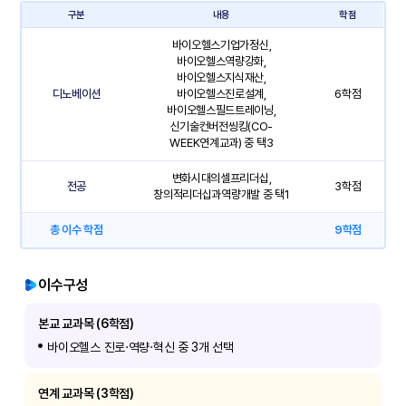
구분
내용
학점
바이오헬스기업가정신,
바이오헬스역량강화,
바이오헬스지식재산,
디노베이션
바이오헬스진로설계,
6학점
바이오헬스필드트레이닝,
신기술컨버전씽킹(CO-
WEEK연계교과) 중 택3
변화시대의셀프리더십,
전공
3학점
창의적리더십과역량개발 중 택1
총 이수 학점
9학점
이수구성
본교 교과목 (6학점)
바이오헬스 진로·역량·혁신 중 3개 선택
연계 교과목 (3학점)