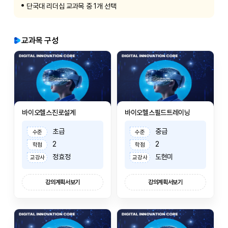
단국대 리더십 교과목 중 1개 선택
교과목 구성
바이오헬스진로설계
바이오헬스필드트레이닝
초급
중급
수준
수준
2
2
학점
학점
정효정
도현미
교강사
교강사
강의계획서보기
강의계획서보기