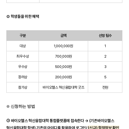
⊙ 학생들을 위한 혜택
구분
금액
선정 팀수
대상
1,000,000원
1
최우수상
700,000원
2
우수상
500,000원
3
장려상
200,000원
5
참가상
바이오헬스 혁신융합대학 굿즈
전원
⊙ 신청하는 방법
➀
바이오헬스 혁신융합대학 통합플랫폼에 접속
한다 → (기존바이오헬스
혁신융합대학 학생) 기존의 아이디를 활용하여 로그인/
(신규) 학정정보 확인