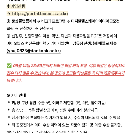
후 가입진행
→
https://portal.biocoss.ac.kr/
➁
문샷플랫폼에서 → 비교과프로그램 → 디지털헬스케어아이디어공모전
클릭
→ 신청하기 → 신청완료
➂ 신청후, 신청학생의 이름, 학년, 학번과 작품파일을 PDF로 저장하여
바이오헬스 혁신융합대학 커리어개발센터
김유정 선생님께 메일로 제출
(youj0623@dankook.ac.kr)
✅
06월 14일 23:59분까지 도착한 파일 까지 포함, 이후 파일은 정상적으로
접수 되지 않을 수 있습니다. 본 공모에 응모할 학생들은 꼭 미리 제출해주시기
바랍니다.
⊙ 기타 안내
＊
1팀당 구성 팀원 수를 5
인 이하로 제한
함 (1인 개인 참여가능)
＊
총 상금 금액은
팀별 상금
이며, 팀원 수에 따라 분산지급
＊
심사기준에 부합하는 참여자가 없을 시, 수상이 배정되지 않을 수 있음
＊
타 공모전에서 이미 수상 이력이 있는 작품의 참가 및 이중 수상 불가함,
해당 사실 확인 시 수상 취소 및 상금환수 할 수 있음