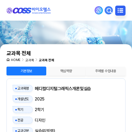
교과목 전체
HOME
교과목
교과목 전체
기본정보
핵심역량
주제별 수업내용
메디컬디지털그래픽스개론및실습
교과목명
2025
개설년도
2학기
학기
디자인
전공
실습(리빙랩)
교과구분