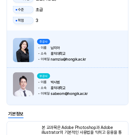
초급
수준
3
학점
주강사
이름
남지아
소속
홍익대학교
이메일
namzia@hongik.ac.kr
부강사
이름
박사범
소속
홍익대학교
이메일
sabeom@hongik.ac.kr
기본정보
본 교과목은 Adobe Photoshop과 Adobe
illustrator의 기본적인 사용법을 익히고 응용을 통